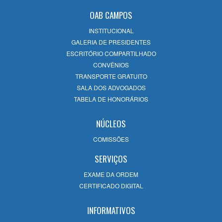
OAB CAMPOS
PREOCUPANTE DECISÃO
INSTITUCIONAL
Por DR. GERALDO DOS SANTOS MACHADO
GALERIA DE PRESIDENTES
ESCRITÓRIO COMPARTILHADO
CONVÊNIOS
TRANSPORTE GRATUITO
UM POUCO DA HISTÓRIA DA DÉCIMA SEGUNDA SUBSEÇÃO
SALA DOS ADVOGADOS
DA OAB CAMPOS
TABELA DE HONORÁRIOS
Por EDMAR SOARES FILHO
NÚCLEOS
COMISSÕES
A PREVIDÊNCIA, QUE NÃO É DIVINA, E O LIMBO JURÍDICO
PREVIDENCIÁRIO-TRABALHISTA
SERVIÇOS
Por LEA CRISTINA BARBOZA DA SILVA PAIVA
EXAME DA ORDEM
CERTIFICADO DIGITAL
"NÃO HÁ JUSTIÇA SEM ADVOGADOS"
INFORMATIVOS
Por REIS FRIEDE