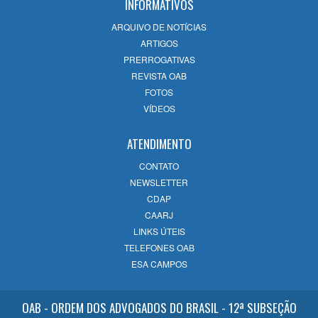
INFORMATIVOS
14/07/2026
ARQUIVO DE NOTÍCIAS
ARTIGOS
OAB Campos celebra 60 anos com olhar
PRERROGATIVAS
na história e nos desafios da Inteligência
REVISTA OAB
Artificial
FOTOS
08/07/2026
VÍDEOS
ATENDIMENTO
CONTATO
NEWSLETTER
CDAP
CAARJ
LINKS ÚTEIS
TELEFONES OAB
ESA CAMPOS
OAB - ORDEM DOS ADVOGADOS DO BRASIL - 12ª SUBSEÇÃO