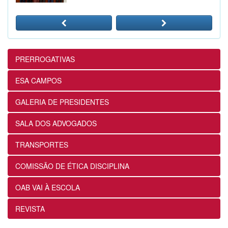
24/07/2026
12ª Subseção e ESA alinham projetos e
ações voltados ao fortalecimento dos
futuros advogados
PRERROGATIVAS
24/07/2026
ESA CAMPOS
OABRJ disponibiliza repositório de
GALERIA DE PRESIDENTES
manuais e cartilhas digitais para apoiar
a advocacia fluminense
SALA DOS ADVOGADOS
22/07/2026
TRANSPORTES
Sancionada lei que reconhece
COMISSÃO DE ÉTICA DISCIPLINA
expressamente a natureza alimentar dos
honorários contratuais no Estatuto da
OAB VAI À ESCOLA
OAB
22/07/2026
REVISTA