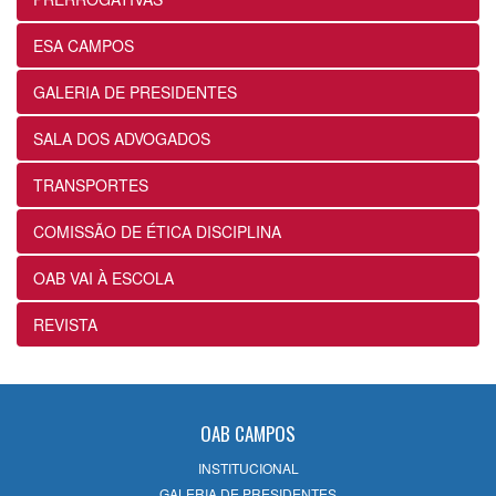
24/07/2026
ESA CAMPOS
12ª Subseção e ESA alinham projetos e
GALERIA DE PRESIDENTES
ações voltados ao fortalecimento dos
futuros advogados
SALA DOS ADVOGADOS
24/07/2026
TRANSPORTES
OABRJ disponibiliza repositório de
COMISSÃO DE ÉTICA DISCIPLINA
manuais e cartilhas digitais para apoiar
a advocacia fluminense
OAB VAI À ESCOLA
22/07/2026
REVISTA
Sancionada lei que reconhece
expressamente a natureza alimentar dos
honorários contratuais no Estatuto da
OAB
OAB CAMPOS
22/07/2026
INSTITUCIONAL
GALERIA DE PRESIDENTES