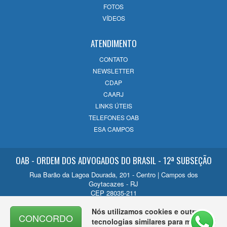
FOTOS
14/07/2026
VÍDEOS
ATENDIMENTO
CONTATO
NEWSLETTER
CDAP
CAARJ
LINKS ÚTEIS
TELEFONES OAB
ESA CAMPOS
OAB - ORDEM DOS ADVOGADOS DO BRASIL - 12ª SUBSEÇÃO
Rua Barão da Lagoa Dourada, 201 - Centro | Campos dos
Goytacazes - RJ
CEP 28035-211
Contato
Nós utilizamos cookies e outras
CONCORDO
(22) 2726-1200
tecnologias similares para melhorar