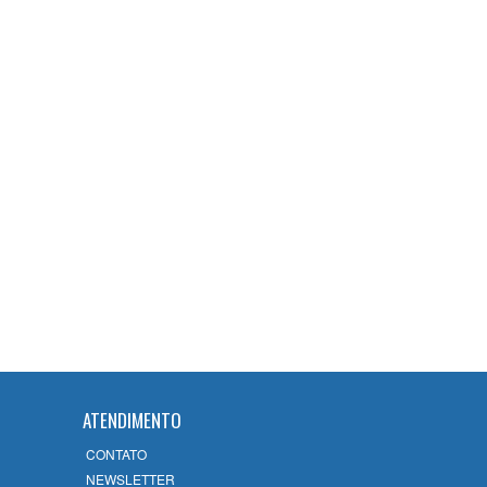
Sancionada lei que reconhece
expressamente a natureza
alimentar dos honorários
contratuais no Estatuto da OAB
22/07/2026
12ª Subseção da OAB prepara
semana especial em
comemoração ao Mês da
Advocacia e aos 60 anos da
entidade
22/07/2026
ANACRIM Norte e Noroeste e
12ª Subseção promovem
palestra sobre Violência
Doméstica com auditório lotado
ATENDIMENTO
em Campos
CONTATO
22/07/2026
NEWSLETTER