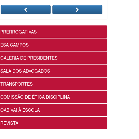
24/07/2026
12ª Subseção e ESA realizam
Masterclass sobre Crimes
Eleitorais na Prática
PRERROGATIVAS
24/07/2026
ESA CAMPOS
12ª Subseção e ESA alinham
GALERIA DE PRESIDENTES
projetos e ações voltados ao
fortalecimento dos futuros
SALA DOS ADVOGADOS
advogados
24/07/2026
TRANSPORTES
COMISSÃO DE ÉTICA DISCIPLINA
OABRJ disponibiliza repositório
de manuais e cartilhas digitais
OAB VAI À ESCOLA
para apoiar a advocacia
fluminense
REVISTA
22/07/2026