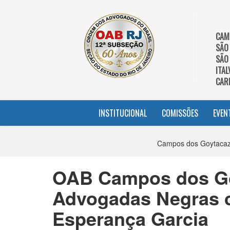
CAM
SÃO
SÃO
ITAL
CAR
INSTITUCIONAL
COMISSÕES
EVEN
Campos dos Goytacaze
OAB Campos dos G
Advogadas Negras
Esperança Garcia