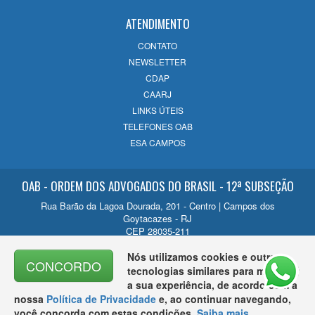
ATENDIMENTO
CONTATO
NEWSLETTER
CDAP
CAARJ
LINKS ÚTEIS
TELEFONES OAB
ESA CAMPOS
OAB - ORDEM DOS ADVOGADOS DO BRASIL - 12ª SUBSEÇÃO
Rua Barão da Lagoa Dourada, 201 - Centro | Campos dos
Goytacazes - RJ
CEP 28035-211
Contato
Nós utilizamos cookies e outras
CONCORDO
(22) 2726-1200
tecnologias similares para melhorar
a sua experiência, de acordo com a
nossa
Política de Privacidade
e, ao continuar navegando,
você concorda com estas condições.
Saiba mais
.