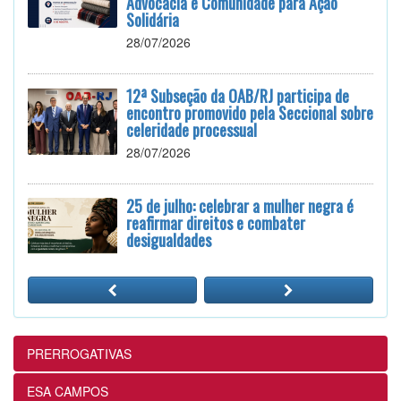
Advocacia e Comunidade para Ação
Solidária
28/07/2026
12ª Subseção da OAB/RJ participa de
encontro promovido pela Seccional sobre
celeridade processual
28/07/2026
25 de julho: celebrar a mulher negra é
reafirmar direitos e combater
desigualdades
24/07/2026
12ª Subseção e ESA realizam
Masterclass sobre Crimes Eleitorais na
Prática
PRERROGATIVAS
24/07/2026
ESA CAMPOS