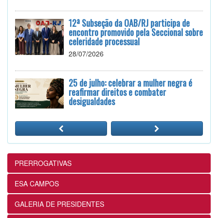
12ª Subseção da OAB/RJ participa de
encontro promovido pela Seccional sobre
celeridade processual
28/07/2026
25 de julho: celebrar a mulher negra é
reafirmar direitos e combater
desigualdades
24/07/2026
12ª Subseção e ESA realizam
Masterclass sobre Crimes Eleitorais na
Prática
PRERROGATIVAS
24/07/2026
ESA CAMPOS
12ª Subseção e ESA alinham projetos e
GALERIA DE PRESIDENTES
ações voltados ao fortalecimento dos