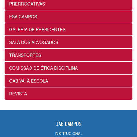
Prática
PRERROGATIVAS
24/07/2026
ESA CAMPOS
12ª Subseção e ESA alinham projetos e
GALERIA DE PRESIDENTES
ações voltados ao fortalecimento dos
futuros advogados
SALA DOS ADVOGADOS
24/07/2026
TRANSPORTES
OABRJ disponibiliza repositório de
COMISSÃO DE ÉTICA DISCIPLINA
manuais e cartilhas digitais para apoiar
a advocacia fluminense
OAB VAI À ESCOLA
22/07/2026
REVISTA
Sancionada lei que reconhece
expressamente a natureza alimentar dos
honorários contratuais no Estatuto da
OAB
OAB CAMPOS
22/07/2026
INSTITUCIONAL