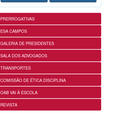
12ª Subseção e ESA alinham
projetos e ações voltados ao
fortalecimento dos futuros
PRERROGATIVAS
advogados
24/07/2026
ESA CAMPOS
GALERIA DE PRESIDENTES
OABRJ disponibiliza repositório
de manuais e cartilhas digitais
SALA DOS ADVOGADOS
para apoiar a advocacia
fluminense
TRANSPORTES
22/07/2026
COMISSÃO DE ÉTICA DISCIPLINA
Sancionada lei que reconhece
OAB VAI À ESCOLA
expressamente a natureza
alimentar dos honorários
REVISTA
contratuais no Estatuto da OAB
22/07/2026