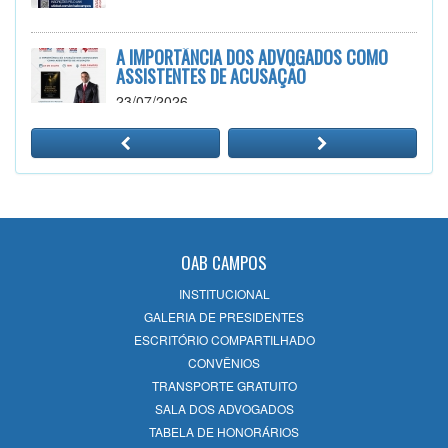
A IMPORTÂNCIA DOS ADVOGADOS COMO
ASSISTENTES DE ACUSAÇÃO
23/07/2026
PALESTRAS: VIOLENCIA DOMÉSTICA,
SEGURANÇA PÚBLICA E SEUS DESAFIOS
15/07/2026
OAB CAMPOS
Curso Prático de Peticionamento no
INSTITUCIONAL
Sistema E-Proc TJRJ
GALERIA DE PRESIDENTES
26/06/2026
ESCRITÓRIO COMPARTILHADO
CONVÊNIOS
TRANSPORTE GRATUITO
NR-1: O Novo Cenário dos Riscos
SALA DOS ADVOGADOS
Psicossociais e os Impactos nas Relações de
TABELA DE HONORÁRIOS
Trabalho