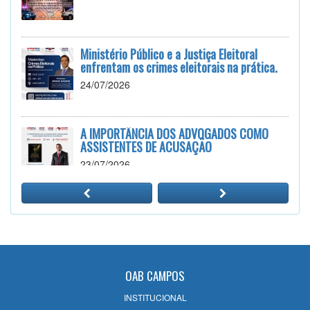
Ministério Público e a Justiça Eleitoral
enfrentam os crimes eleitorais na prática.
24/07/2026
A IMPORTÂNCIA DOS ADVOGADOS COMO
ASSISTENTES DE ACUSAÇÃO
23/07/2026
PALESTRAS: VIOLENCIA DOMÉSTICA,
SEGURANÇA PÚBLICA E SEUS DESAFIOS
15/07/2026
OAB CAMPOS
Curso Prático de Peticionamento no
INSTITUCIONAL
Sistema E-Proc TJRJ