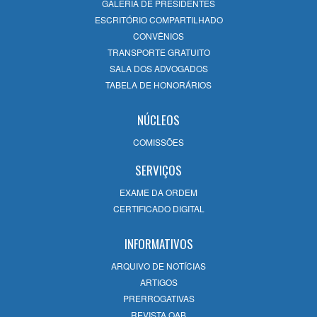
GALERIA DE PRESIDENTES
26/06/2026
ESCRITÓRIO COMPARTILHADO
CONVÊNIOS
TRANSPORTE GRATUITO
NR-1: O Novo Cenário dos Riscos
SALA DOS ADVOGADOS
Psicossociais e os Impactos nas Relações de
TABELA DE HONORÁRIOS
Trabalho
26/06/2026
NÚCLEOS
COMISSÕES
Reforma do Código Civil e seus Impactos
23/06/2026
SERVIÇOS
EXAME DA ORDEM
CERTIFICADO DIGITAL
INFORMATIVOS
ARQUIVO DE NOTÍCIAS
ARTIGOS
PRERROGATIVAS
REVISTA OAB