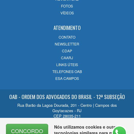
FOTOS
VÍDEOS
ATENDIMENTO
CONTATO
NEWSLETTER
CDAP
CAARJ
LINKS ÚTEIS
TELEFONES OAB
ESA CAMPOS
OAB - ORDEM DOS ADVOGADOS DO BRASIL - 12ª SUBSEÇÃO
Rua Barão da Lagoa Dourada, 201 - Centro | Campos dos
Goytacazes - RJ
CEP 28035-211
Contato
Nós utilizamos cookies e outras
CONCORDO
(22) 2726-1200
tecnologias similares para melhorar