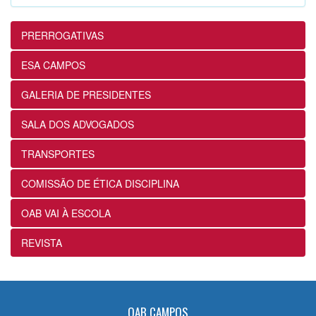
12ª Subseção e ESA realizam
Masterclass sobre Crimes Eleitorais na
Prática
PRERROGATIVAS
24/07/2026
ESA CAMPOS
12ª Subseção e ESA alinham projetos e
GALERIA DE PRESIDENTES
ações voltados ao fortalecimento dos
futuros advogados
SALA DOS ADVOGADOS
24/07/2026
TRANSPORTES
OABRJ disponibiliza repositório de
COMISSÃO DE ÉTICA DISCIPLINA
manuais e cartilhas digitais para apoiar
a advocacia fluminense
OAB VAI À ESCOLA
22/07/2026
REVISTA
Sancionada lei que reconhece
expressamente a natureza alimentar dos
honorários contratuais no Estatuto da
OAB
OAB CAMPOS