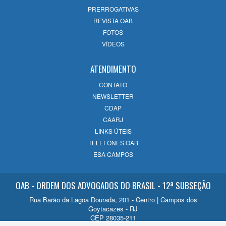
OAB Campos 60 Anos: Uma celebração
PRERROGATIVAS
de História, evolução e compromisso com
REVISTA OAB
o futuro
FOTOS
14/07/2026
VÍDEOS
ATENDIMENTO
CONTATO
NEWSLETTER
CDAP
CAARJ
LINKS ÚTEIS
TELEFONES OAB
ESA CAMPOS
OAB - ORDEM DOS ADVOGADOS DO BRASIL - 12ª SUBSEÇÃO
Rua Barão da Lagoa Dourada, 201 - Centro | Campos dos
Goytacazes - RJ
CEP 28035-211