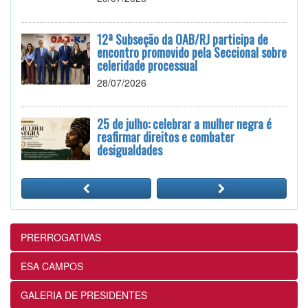
12ª Subseção da OAB/RJ participa de
encontro promovido pela Seccional sobre
celeridade processual
28/07/2026
25 de julho: celebrar a mulher negra é
reafirmar direitos e combater
desigualdades
24/07/2026
12ª Subseção e ESA realizam
Masterclass sobre Crimes Eleitorais na
Prática
PRERROGATIVAS
24/07/2026
ESA CAMPOS
12ª Subseção e ESA alinham projetos e
GALERIA DE PRESIDENTES
ações voltados ao fortalecimento dos